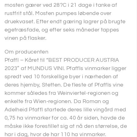
mosten gærer ved 28?C i 21 dage i tanke af
rustfrit stål. Mosten pumpes løbende over
druekvaset. Efter endt gæring lagrer på brugte
egetræsfade, og efter seks måneder tappes
vinen på flasker.
Om producenten
Pfaffl – Kåret til “BEST PRODUCER AUSTRIA
2023” af MUNDUS VINI. Pfaffls vinmarker ligger
spredt ved 10 forskellige byer i nærheden af
deres hjemby, Stetten. De fleste af Pfaffls vine
kommer således fra Weinviertel-regionen og
enkelte fra Wien-regionen. Da Roman og
Adelheid Pfaffl startede deres lille vingård med
0,75 ha vinmarker for ca. 40 år siden, havde de
måske ikke forestillet sig at nå den størrelse, de
har i dag, hvor de har 110 ha vinmarker.