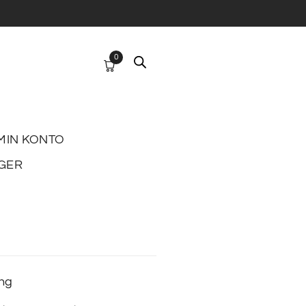
0
MIN KONTO
GER
ing