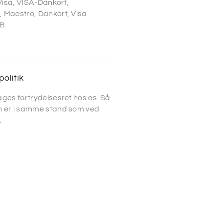
 Visa, VISA-Dankort,
 Maestro, Dankort, Visa
B.
politik
ges fortrydelsesret hos os. Så
 er i samme stand som ved
.