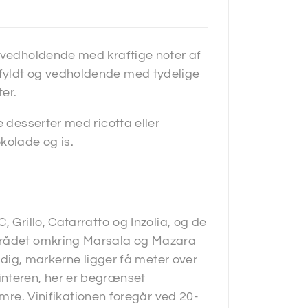
g vedholdende med kraftige noter af
fyldt og vedholdende med tydelige
er.
e desserter med ricotta eller
kolade og is.
 Grillo, Catarratto og Inzolia, og de
området omkring Marsala og Mazara
oldig, markerne ligger få meter over
interen, her er begrænset
. Vinifikationen foregår ved 20-