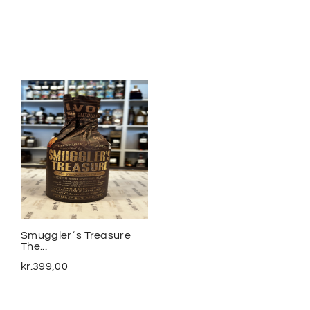
Smuggler´s Treasure
2020 Meursalt Blagny...
The...
kr.
1.100,00
kr.
399,00