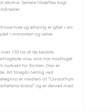
l alkohol. Senere tilsættes kogt
4 måneder.
. Know-how og erfaring er gået i arv
jdet i vinmarken og selve
o over 150 ha af de bedste
ftertragtede vine, som har modtaget
km sydvest for Sicilien. Den er
e. Alt foregår nemlig ved
Pellegrino er medlem af “Consortium
ntelleria Island” og er derved med