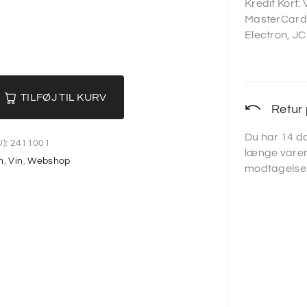
Kredit Kort:
MasterCard,
Electron, JC
TILFØJ TIL KURV
Retur 
Du har 14 da
):
2411001
længe varen
n
,
Vin
,
Webshop
modtagelse