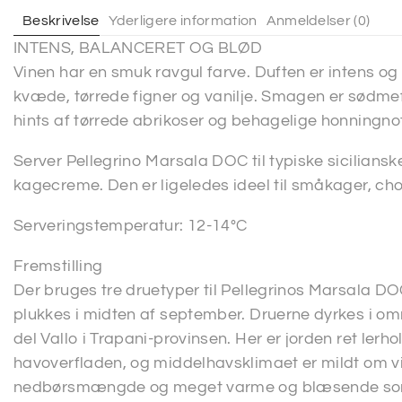
Beskrivelse
Yderligere information
Anmeldelser (0)
INTENS, BALANCERET OG BLØD
Vinen har en smuk ravgul farve. Duften er intens o
kvæde, tørrede figner og vanilje. Smagen er sødme
hints af tørrede abrikoser og behagelige honningnot
Server Pellegrino Marsala DOC til typiske siciliansk
kagecreme. Den er ligeledes ideel til småkager, cho
Serveringstemperatur: 12-14°C
Fremstilling
Der bruges tre druetyper til Pellegrinos Marsala DOC,
plukkes i midten af september. Druerne dyrkes i 
del Vallo i Trapani-provinsen. Her er jorden ret lerh
havoverfladen, og middelhavsklimaet er mildt om v
nedbørsmængde og meget varme og blæsende somre