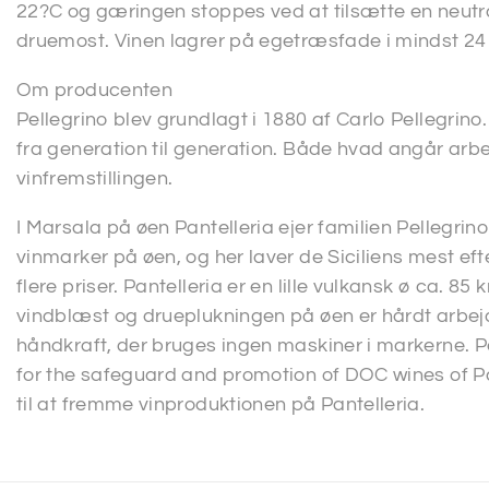
22?C og gæringen stoppes ved at tilsætte en neutra
druemost. Vinen lagrer på egetræsfade i mindst 2
Om producenten
Pellegrino blev grundlagt i 1880 af Carlo Pellegrino
fra generation til generation. Både hvad angår arbe
vinfremstillingen.
I Marsala på øen Pantelleria ejer familien Pellegrin
vinmarker på øen, og her laver de Siciliens mest e
flere priser. Pantelleria er en lille vulkansk ø ca. 85 
vindblæst og drueplukningen på øen er hårdt arbejd
håndkraft, der bruges ingen maskiner i markerne. 
for the safeguard and promotion of DOC wines of Pa
til at fremme vinproduktionen på Pantelleria.