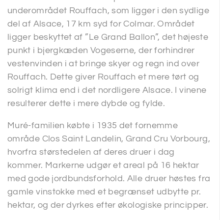
underområdet Rouffach, som ligger i den sydlige
del af Alsace, 17 km syd for Colmar. Området
ligger beskyttet af ”Le Grand Ballon”, det højeste
punkt i bjergkæden Vogeserne, der forhindrer
vestenvinden i at bringe skyer og regn ind over
Rouffach. Dette giver Rouffach et mere tørt og
solrigt klima end i det nordligere Alsace. I vinene
resulterer dette i mere dybde og fylde.
Muré-familien købte i 1935 det fornemme
område Clos Saint Landelin, Grand Cru Vorbourg,
hvorfra størstedelen af deres druer i dag
kommer. Markerne udgør et areal på 16 hektar
med gode jordbundsforhold. Alle druer høstes fra
gamle vinstokke med et begrænset udbytte pr.
hektar, og der dyrkes efter økologiske principper.