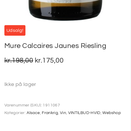
Udsalg!
Mure Calcaires Jaunes Riesling
kr.
198,00
kr.
175,00
Ikke på lager
Varenummer (SKU):
1911067
Kategorier:
Alsace
,
Frankrig
,
Vin
,
VINTILBUD-HVID
,
Webshop