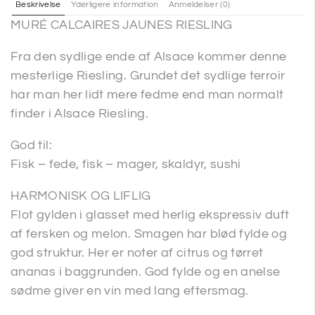
Beskrivelse
Yderligere information
Anmeldelser (0)
MURÉ CALCAIRES JAUNES RIESLING
Fra den sydlige ende af Alsace kommer denne
mesterlige Riesling. Grundet det sydlige terroir
har man her lidt mere fedme end man normalt
finder i Alsace Riesling.
God til:
Fisk – fede, fisk – mager, skaldyr, sushi
HARMONISK OG LIFLIG
Flot gylden i glasset med herlig ekspressiv duft
af fersken og melon. Smagen har blød fylde og
god struktur. Her er noter af citrus og tørret
ananas i baggrunden. God fylde og en anelse
sødme giver en vin med lang eftersmag.