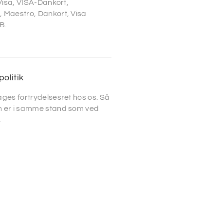
 Visa, VISA-Dankort,
 Maestro, Dankort, Visa
B.
politik
ges fortrydelsesret hos os. Så
 er i samme stand som ved
.