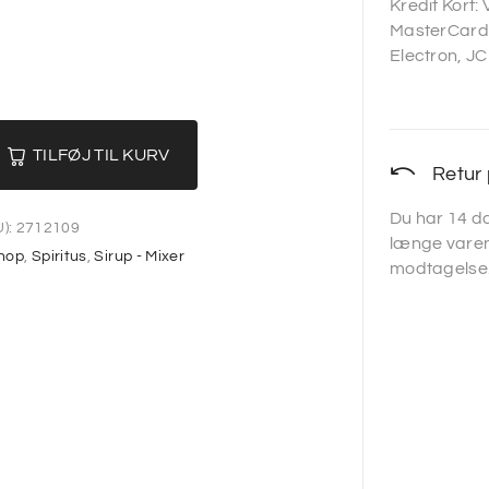
Kredit Kort:
MasterCard,
Electron, JC
TILFØJ TIL KURV
Retur 
Du har 14 da
):
2712109
længe varen
hop
,
Spiritus
,
Sirup - Mixer
modtagelse