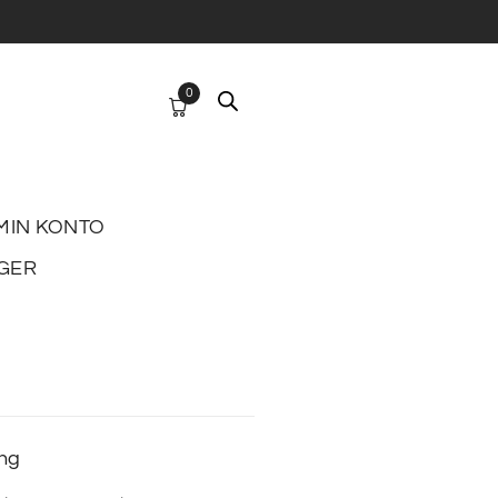
0
MIN KONTO
GER
ing