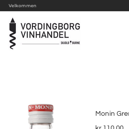
Velkommen
Monin Gre
kr.
110,00