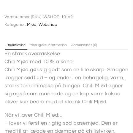
Varenummer (SKU):
WSHOP-19-V2
Kategorier:
Mjød
,
Webshop
Beskrivelse
Yderligere information
Anmeldelser (0)
En stærk overraskelse
Chili Mjød med 10 % alkohol
Chili Mjød gør sig godt som en lille skarp. Smagen
lægger sødt ud – og ender i en behagelig, varm,
stærk fornemmelse på tungen. Chili Mjød egner
sig også som marinade og en kop varm kakao
bliver kun bedre med et stænk Chili Mjød.
Når vi laver Chili Mjød…
– laver vi først en rigtig sød basemjød. Den er
med til at lægge en dæmper på chilistyrken.