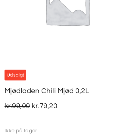
SP
SM
Udsalg!
Mjødladen Chili Mjød 0,2L
kr.
99,00
kr.
79,20
Ikke på lager