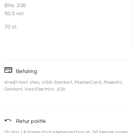
Btls: 336
50,5 vol
70 cl.
Betaling
Kredit Kort: Visa, VISA-Dankort, MasterCard, Maestro,
Dankort, Visa Electron, JCB.
Retur politik
Du har 14 dages fortrydelsesret hos os. Så længe varen