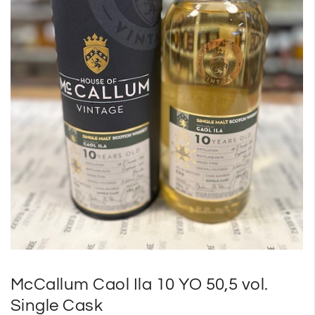
SP
SM
McCallum Caol Ila 10 YO 50,5 vol.
Single Cask