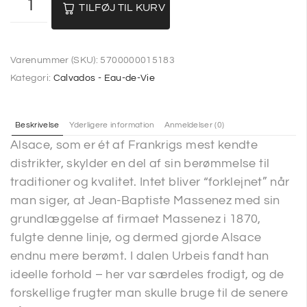
TILFØJ TIL KURV
Varenummer (SKU):
5700000015183
Kategori:
Calvados - Eau-de-Vie
Beskrivelse
Yderligere information
Anmeldelser (0)
Alsace, som er ét af Frankrigs mest kendte
distrikter, skylder en del af sin berømmelse til
traditioner og kvalitet. Intet bliver “forklejnet” når
man siger, at Jean-Baptiste Massenez med sin
grundlæggelse af firmaet Massenez i 1870,
fulgte denne linje, og dermed gjorde Alsace
endnu mere berømt. I dalen Urbeis fandt han
ideelle forhold – her var særdeles frodigt, og de
forskellige frugter man skulle bruge til de senere