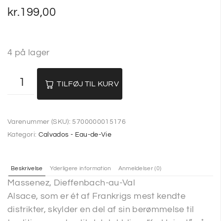
kr.
199,00
4 på lager
TILFØJ TIL KURV
Varenummer (SKU):
5700000015176
Kategori:
Calvados - Eau-de-Vie
Beskrivelse
Yderligere information
Anmeldelser (0)
Massenez, Dieffenbach-au-Val
Alsace, som er ét af Frankrigs mest kendte
distrikter, skylder en del af sin berømmelse til