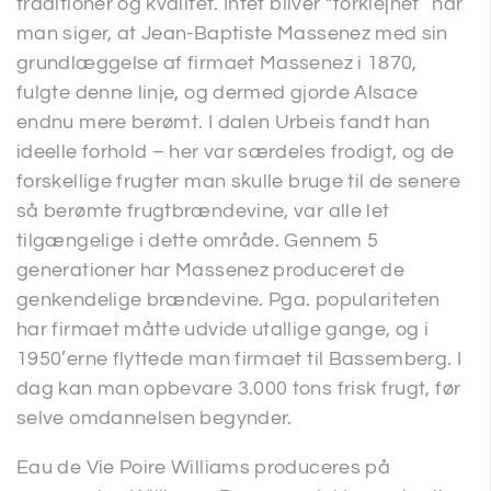
traditioner og kvalitet. Intet bliver “forklejnet” når
man siger, at Jean-Baptiste Massenez med sin
grundlæggelse af firmaet Massenez i 1870,
fulgte denne linje, og dermed gjorde Alsace
endnu mere berømt. I dalen Urbeis fandt han
ideelle forhold – her var særdeles frodigt, og de
forskellige frugter man skulle bruge til de senere
så berømte frugtbrændevine, var alle let
tilgængelige i dette område. Gennem 5
generationer har Massenez produceret de
genkendelige brændevine. Pga. populariteten
har firmaet måtte udvide utallige gange, og i
1950’erne flyttede man firmaet til Bassemberg. I
dag kan man opbevare 3.000 tons frisk frugt, før
selve omdannelsen begynder.
Eau de Vie Poire Williams produceres på