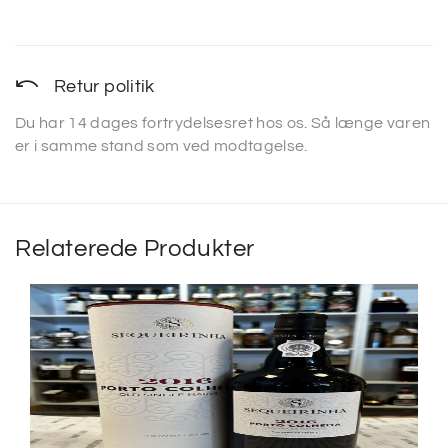
Retur politik
Du har 14 dages fortrydelsesret hos os. Så længe varen
er i samme stand som ved modtagelse.
Relaterede Produkter