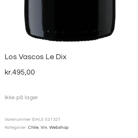
Los Vascos Le Dix
kr.
495,00
Ikke på lager
Varenummer (SKU):
521327
Kategorier:
Chile
,
Vin
,
Webshop