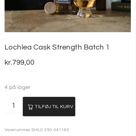
SP
SM
Lochlea Cask Strength Batch 1
kr.
799,00
4 på lager
TILFØJ TIL KURV
Varenummer (SKU):
250-041165