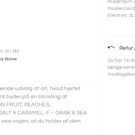
Kredit Kort:
MasterCard,
Electron, JC
Retur 
):
501365
 by Bülow
Du har 14 da
længe varen
modtagelse
ende udvalg af alt, hvad hjertet
X byder på en blanding af
SION FRUIT, PEACHES,
SALT & CARAMEL, F – DARK & SEA
ise nogen, at du holder af dem.