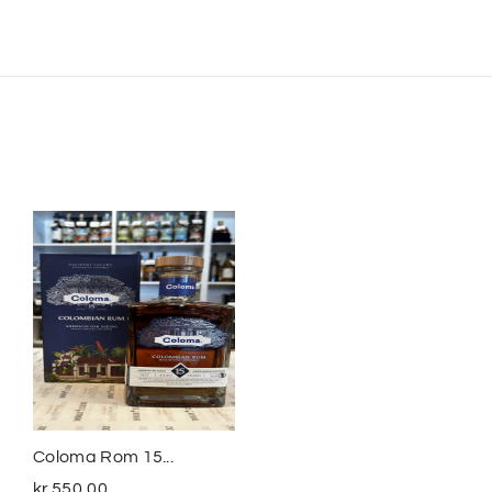
Coloma Rom 15...
Smuggler´s Treasure
The...
kr.
550,00