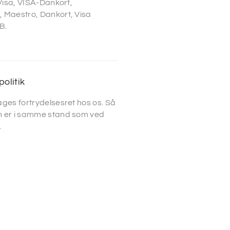
 Visa, VISA-Dankort,
 Maestro, Dankort, Visa
B.
politik
ges fortrydelsesret hos os. Så
 er i samme stand som ved
.