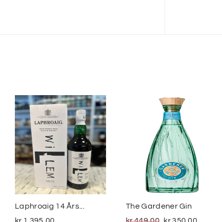
Laphroaig 14 Års...
The Gardener Gin
kr.
1.395,00
kr.
449,00
kr.
350,00