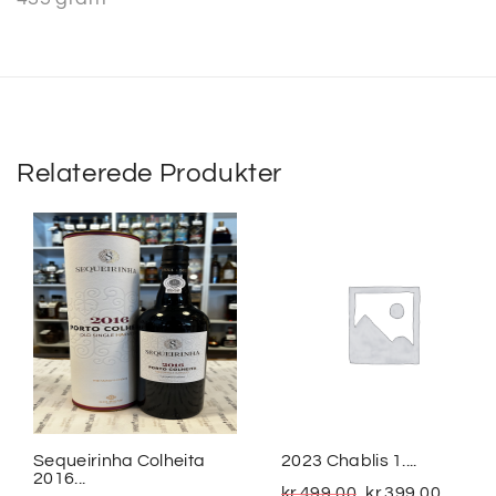
Relaterede Produkter
Sequeirinha Colheita
2023 Chablis 1....
2016...
kr.
499,00
kr.
399,00