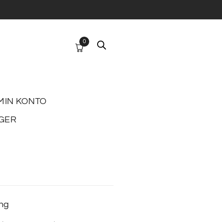
0
MIN KONTO
GER
ing