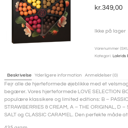
kr.
349,00
Ikke på lager
Varenummer (SKU
Kategori:
Lakrids
Beskrivelse
Yderligere information
Anmeldelser (0)
Fejr alle de hjerteformede øjeblikke med et velsmag
begærer. Vores hjerteformede LOVE SELECTION BO
populære klassikere og limited editions: B – PAS
STRAWBERRIES & CREAM, A – THE ORIGINAL, D – 
SALT og CLASSIC CARAMEL. Den perfekte måde at v
435 gram