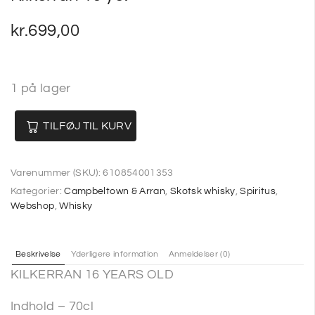
kr.
699,00
1 på lager
TILFØJ TIL KURV
Varenummer (SKU):
610854001353
Kategorier:
Campbeltown & Arran
,
Skotsk whisky
,
Spiritus
,
Webshop
,
Whisky
Beskrivelse
Yderligere information
Anmeldelser (0)
KILKERRAN 16 YEARS OLD
Indhold – 70cl