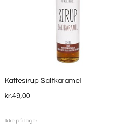
SP
SM
Kaffesirup Saltkaramel
kr.
49,00
Ikke på lager