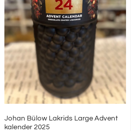
SP
SM
Johan Bülow Lakrids Large Advent
kalender 2025