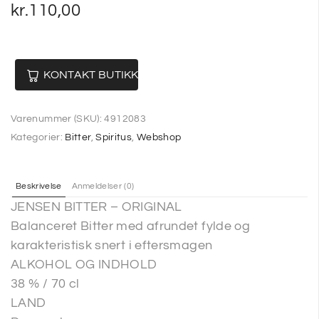
kr.
110,00
KONTAKT BUTIKKEN
Varenummer (SKU):
4912083
Kategorier:
Bitter
,
Spiritus
,
Webshop
Beskrivelse
Anmeldelser (0)
JENSEN BITTER – ORIGINAL
Balanceret Bitter med afrundet fylde og
karakteristisk snert i eftersmagen
ALKOHOL OG INDHOLD
38 % / 70 cl
LAND