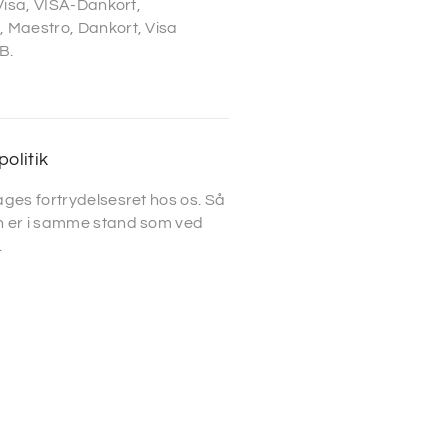
 Visa, VISA-Dankort,
 Maestro, Dankort, Visa
B.
politik
ges fortrydelsesret hos os. Så
 er i samme stand som ved
.