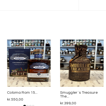
Coloma Rom 15...
Smuggler´s Treasure
The...
kr.
550,00
kr.
399,00