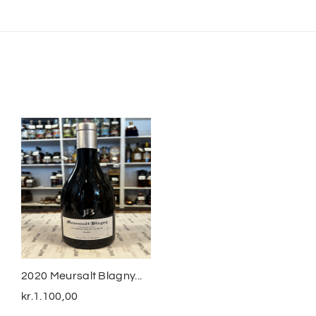
2020 Meursalt Blagny...
Sequeirinha Colheita
2016...
kr.
1.100,00
kr.
350,00