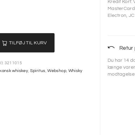
Kredit Kort:
MasterCard,
Electron, JC
TILFØJ TIL KURV
Retur 
Du har 14 da
):
3211015
længe varen
kansk whiskey
,
Spiritus
,
Webshop
,
Whisky
modtagelse