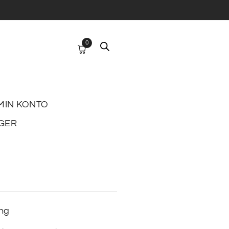
0
MIN KONTO
GER
ing