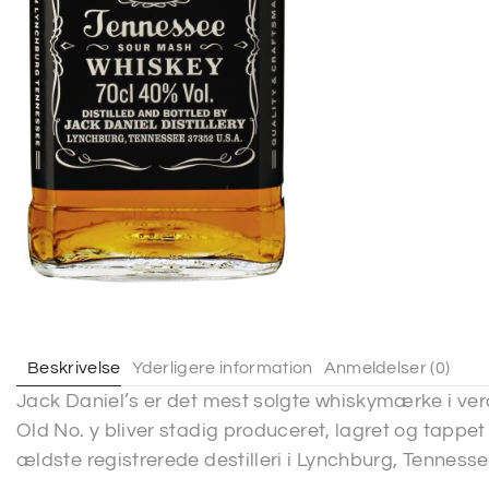
Beskrivelse
Yderligere information
Anmeldelser (0)
Jack Daniel’s er det mest solgte whiskymærke i ver
Old No. y bliver stadig produceret, lagret og tapp
ældste registrerede destilleri i Lynchburg, Tennesse