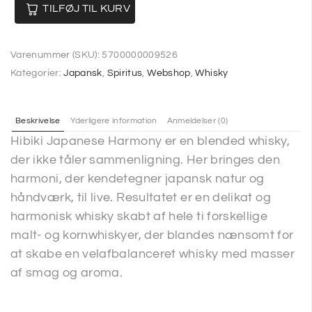
TILFØJ TIL KURV
Varenummer (SKU):
5700000009526
Kategorier:
Japansk
,
Spiritus
,
Webshop
,
Whisky
Beskrivelse
Yderligere information
Anmeldelser (0)
Hibiki Japanese Harmony er en blended whisky,
der ikke tåler sammenligning. Her bringes den
harmoni, der kendetegner japansk natur og
håndværk, til live. Resultatet er en delikat og
harmonisk whisky skabt af hele ti forskellige
malt- og kornwhiskyer, der blandes nænsomt for
at skabe en velafbalanceret whisky med masser
af smag og aroma.