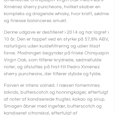
Ximénez sherry puncheons, hvilket skaber en
kompleks og dragende whisky, hvor kraft, sødme
og finesse balanceres smukt.
Denne udgave er destilleret i 2014 og har lagret i
10 år. Den er tappet ved en styrke på 57,8% ABV,
naturligvis uden kuldefiltrering og uden tilsat
farve. Modningen begynder på friske Chinquapin
Virgin Oak, som tilfører krydrede, sødmefulde
noter, og afsluttes på first-fill Pedro Ximénez
sherry puncheons, der tilfører dybde og fylde.
Farven er intens valnød. I næsen fornemmes
lakrids, butterscotch og honningkager, efterfulgt
af noter af kandiserede frugter, kakao og sirup.
Smagen åbner med ingefær, butterscotch og
kandiseret citronskal, efterfulgt af