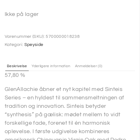
Ikke på lager
Varenummer (SKU):
5700000018238
Kategori:
Speyside
Beskrivelse
Yderligere information
Anmeldelser (0)
57,80 %
GlenAllachie åbner et nyt kapitel med Sinteis
Series – en hyldest til sammensmeltningen af
tradition og innovation. Sinteis betyder
“synthesis” på gælisk: mødet mellem to vidt
forskellige fade, forenet til én harmonisk
oplevelse. I første udgivelse kombineres
amerikansk Chinquapin Virgin Oak med Pedro