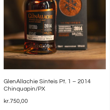
SP
SM
GlenAllachie Sinteis Pt. 1 – 2014
Chinquapin/PX
kr.
750,00