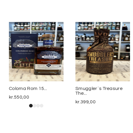
Coloma Rom 15...
Smuggler´s Treasure
The...
kr.
550,00
kr.
399,00