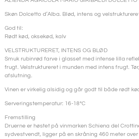
AZIENDA AGRICOLA MARIO GIRIBALDI DOLCETT
Skøn Dolcetto d’Alba. Blød, intens og velstruktureret,
God til:
Rødt kød, oksekød, kalv
VELSTRUKTURERET, INTENS OG BLØD
Smuk rubinrød farve i glasset med intense lilla refle
frugt. Velstruktureret i munden med intens frugt. T
afslutning.
Vinen er virkelig alsidig og går godt til både rødt kød
Serveringstemperatur: 16-18°C
Fremstilling
Druerne er høstet på vinmarken Schiena del Crottine
sydvestvendt, ligger på en skråning 460 meter over 