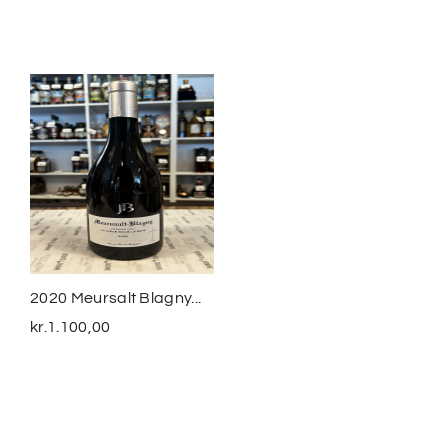
2020 Meursalt Blagny...
Sequeirinha Colheita
2016...
kr.
1.100,00
kr.
350,00