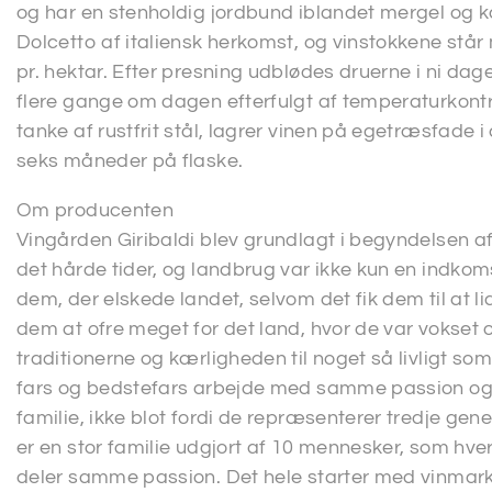
og har en stenholdig jordbund iblandet mergel og k
Dolcetto af italiensk herkomst, og vinstokkene stå
pr. hektar. Efter presning udblødes druerne i ni d
flere gange om dagen efterfulgt af temperaturkontro
tanke af rustfrit stål, lagrer vinen på egetræsfade 
seks måneder på flaske.
Om producenten
Vingården Giribaldi blev grundlagt i begyndelsen a
det hårde tider, og landbrug var ikke kun en indkoms
dem, der elskede landet, selvom det fik dem til at l
dem at ofre meget for det land, hvor de var vokset 
traditionerne og kærligheden til noget så livligt som
fars og bedstefars arbejde med samme passion og
familie, ikke blot fordi de repræsenterer tredje gene
er en stor familie udgjort af 10 mennesker, som hv
deler samme passion. Det hele starter med vinmark