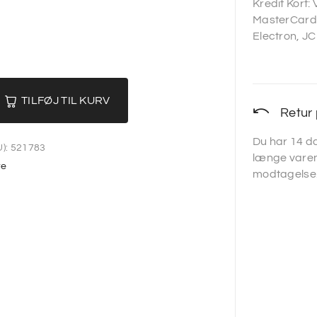
Kredit Kort:
MasterCard,
Electron, JC
TILFØJ TIL KURV
Retur 
Du har 14 da
):
521783
længe varen
te
modtagelse