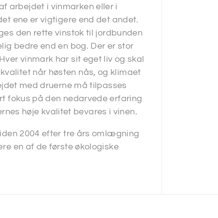
 arbejdet i vinmarken eller i
det ene er vigtigere end det andet.
ges den rette vinstok til jordbunden
elig bedre end en bog. Der er stor
Hver vinmark har sit eget liv og skal
kvalitet når høsten nås, og klimaet
rbejdet med druerne må tilpasses
tort fokus på den nedarvede erfaring
es høje kvalitet bevares i vinen.
 siden 2004 efter tre års omlægning
ære en af de første økologiske