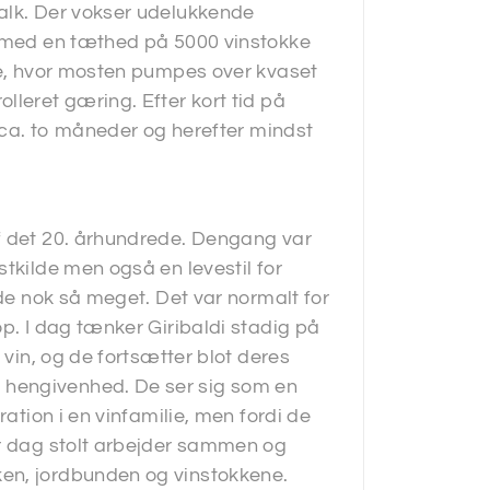
alk. Der vokser udelukkende
r med en tæthed på 5000 vinstokke
age, hvor mosten pumpes over kvaset
lleret gæring. Efter kort tid på
i ca. to måneder og herefter mindst
f det 20. århundrede. Dengang var
tkilde men også en levestil for
ide nok så meget. Det var normalt for
op. I dag tænker Giribaldi stadig på
 vin, og de fortsætter blot deres
 hengivenhed. De ser sig som en
ration i en vinfamilie, men fordi de
er dag stolt arbejder sammen og
en, jordbunden og vinstokkene.