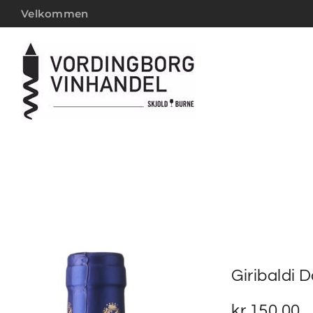
Velkommen
Giribaldi 
kr.
150,00