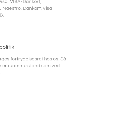
 Visa, VISA-Dankort,
 Maestro, Dankort, Visa
B.
politik
ges fortrydelsesret hos os. Så
 er i samme stand som ved
.