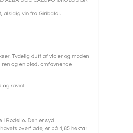
O D’ALBA DOC CALUPO ØKOLOGISK
 alsidig vin fra Giribaldi.
kser. Tydelig duft af violer og moden
ør, ren og en blød, omfavnende
 og ravioli.
 i Rodello. Den er syd
havets overflade, er på 4,85 hektar