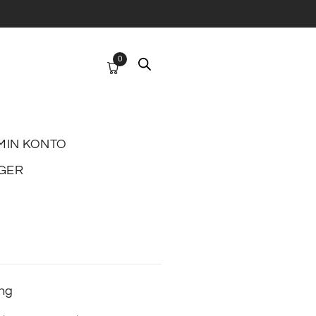
0
MIN KONTO
GER
ing