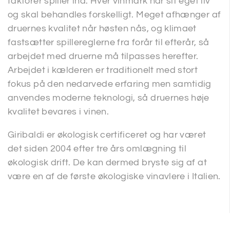
faktorer spiller ind. Hver vinmark har sit eget liv
og skal behandles forskelligt. Meget afhænger af
druernes kvalitet når høsten nås, og klimaet
fastsætter spillereglerne fra forår til efterår, så
arbejdet med druerne må tilpasses herefter.
Arbejdet i kælderen er traditionelt med stort
fokus på den nedarvede erfaring men samtidig
anvendes moderne teknologi, så druernes høje
kvalitet bevares i vinen.
Giribaldi er økologisk certificeret og har været
det siden 2004 efter tre års omlægning til
økologisk drift. De kan dermed bryste sig af at
være en af de første økologiske vinavlere i Italien.