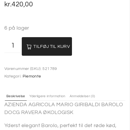
kr.
420,00
6 på lager
TILFØJ TIL KURV
Varenummer (SKU):
521789
Kategori:
Piemonte
Beskrivelse
Yderligere information
Anmeldelser (0)
AZIENDA AGRICOLA MARIO GIRIBALDI BAROLO
DOCG RAVERA ØKOLOGISK
Yderst elegant Barolo, perfekt til det røde kød,