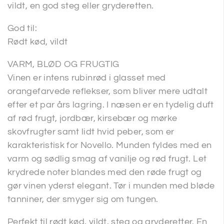
vildt, en god steg eller gryderetten.
God til:
Rødt kød, vildt
VARM, BLØD OG FRUGTIG
Vinen er intens rubinrød i glasset med
orangefarvede reflekser, som bliver mere udtalt
efter et par års lagring. I næsen er en tydelig duft
af rød frugt, jordbær, kirsebær og mørke
skovfrugter samt lidt hvid peber, som er
karakteristisk for Novello. Munden fyldes med en
varm og sødlig smag af vanilje og rød frugt. Let
krydrede noter blandes med den røde frugt og
gør vinen yderst elegant. Tør i munden med bløde
tanniner, der smyger sig om tungen.
Perfekt til rødt kød, vildt, steg og gryderetter. En