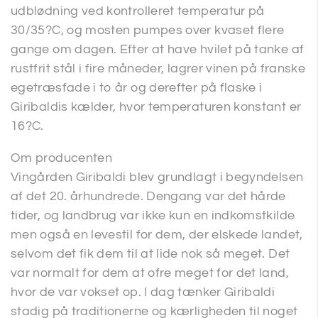
udblødning ved kontrolleret temperatur på
30/35?C, og mosten pumpes over kvaset flere
gange om dagen. Efter at have hvilet på tanke af
rustfrit stål i fire måneder, lagrer vinen på franske
egetræsfade i to år og derefter på flaske i
Giribaldis kælder, hvor temperaturen konstant er
16?C.
Om producenten
Vingården Giribaldi blev grundlagt i begyndelsen
af det 20. århundrede. Dengang var det hårde
tider, og landbrug var ikke kun en indkomstkilde
men også en levestil for dem, der elskede landet,
selvom det fik dem til at lide nok så meget. Det
var normalt for dem at ofre meget for det land,
hvor de var vokset op. I dag tænker Giribaldi
stadig på traditionerne og kærligheden til noget