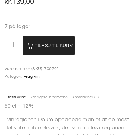
kr.
139,00
7 på lager
TILFØJ TIL KURV
Varenummer (SKU):
700701
Kategori:
Frugtvin
Beskrivelse
Yderligere information
Anmeldelser (0)
50 cl – 12%
I vinregionen Douro opdagede man et af de mest
delikate naturrelikvier, der kan findes i regionen: