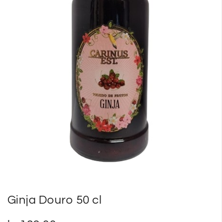
SP
SM
Ginja Douro 50 cl