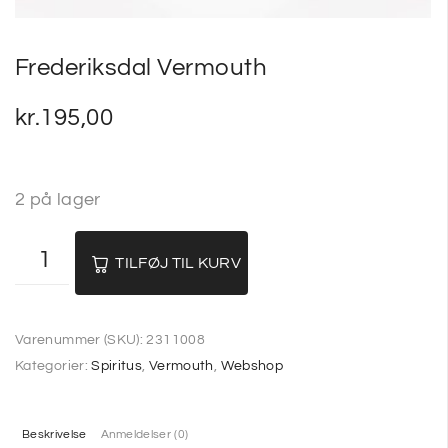
Frederiksdal Vermouth
kr.
195,00
2 på lager
TILFØJ TIL KURV
Varenummer (SKU):
2311008
Kategorier:
Spiritus
,
Vermouth
,
Webshop
Beskrivelse
Anmeldelser (0)