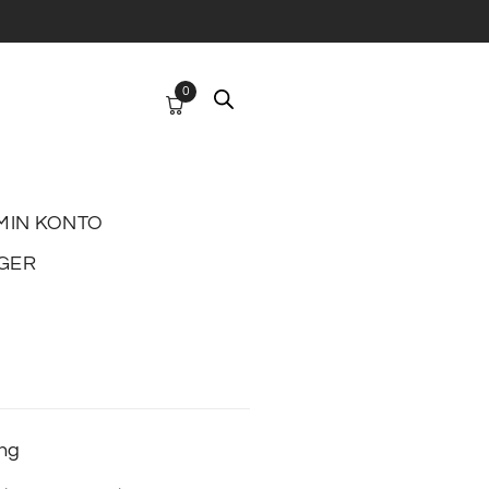
0
MIN KONTO
GER
ing