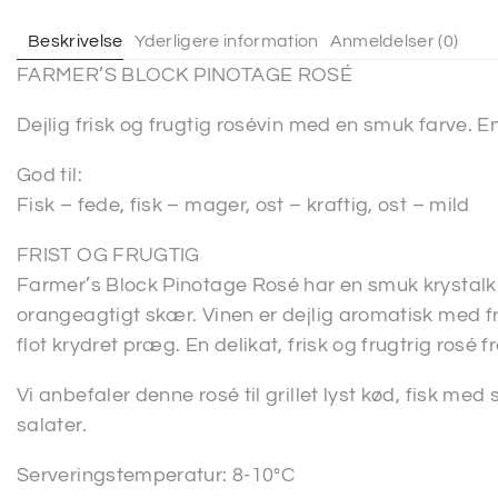
Beskrivelse
Yderligere information
Anmeldelser (0)
FARMER’S BLOCK PINOTAGE ROSÉ
Dejlig frisk og frugtig rosévin med en smuk farve. E
God til:
Fisk – fede, fisk – mager, ost – kraftig, ost – mild
FRIST OG FRUGTIG
Farmer’s Block Pinotage Rosé har en smuk krystalkl
orangeagtigt skær. Vinen er dejlig aromatisk med f
flot krydret præg. En delikat, frisk og frugtrig rosé f
Vi anbefaler denne rosé til grillet lyst kød, fisk med
salater.
Serveringstemperatur: 8-10°C