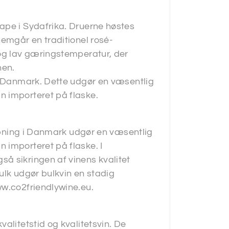
ape i Sydafrika. Druerne høstes
nemgår en traditionel rosé-
 og lav gæringstemperatur, der
nen.
 i Danmark. Dette udgør en væsentlig
n importeret på flaske.
tapning i Danmark udgør en væsentlig
 importeret på flaske. I
å sikringen af vinens kvalitet
ulk udgør bulkvin en stadig
ww.co2friendlywine.eu.
alitetstid og kvalitetsvin. De