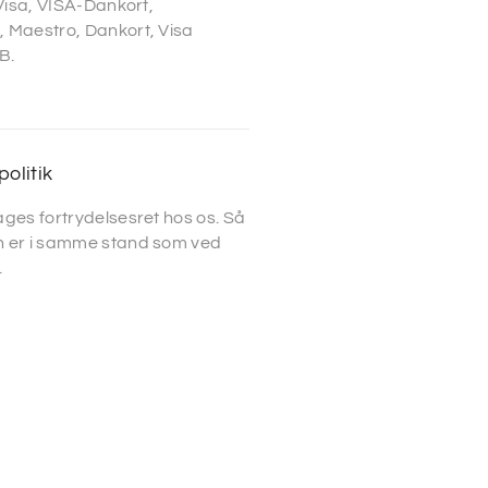
 Visa, VISA-Dankort,
 Maestro, Dankort, Visa
B.
politik
ges fortrydelsesret hos os. Så
 er i samme stand som ved
.