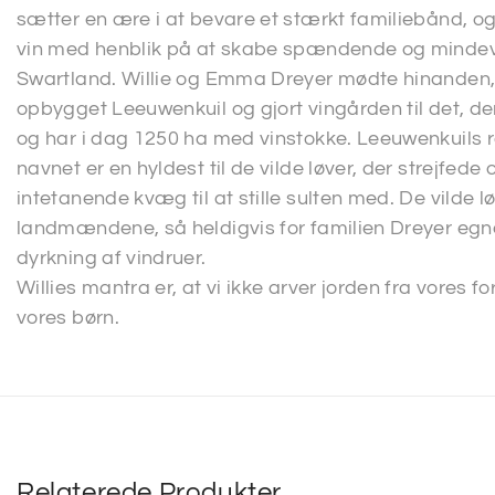
sætter en ære i at bevare et stærkt familiebånd, og 
vin med henblik på at skabe spændende og mindeværd
Swartland. Willie og Emma Dreyer mødte hinanden,
opbygget Leeuwenkuil og gjort vingården til det, de
og har i dag 1250 ha med vinstokke. Leeuwenkuils rø
navnet er en hyldest til de vilde løver, der strejfede
intetanende kvæg til at stille sulten med. De vilde 
landmændene, så heldigvis for familien Dreyer egned
dyrkning af vindruer.
Willies mantra er, at vi ikke arver jorden fra vore
vores børn.
Relaterede Produkter