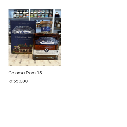
Coloma Rom 15...
Smuggler´s Treasure
The...
kr.
550,00
kr.
399,00