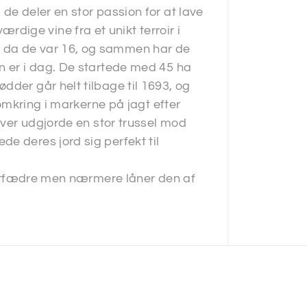
de deler en stor passion for at lave
ige vine fra et unikt terroir i
 da de var 16, og sammen har de
n er i dag. De startede med 45 ha
dder går helt tilbage til 1693, og
 omkring i markerne på jagt efter
løver udgjorde en stor trussel mod
e deres jord sig perfekt til
s forfædre men nærmere låner den af