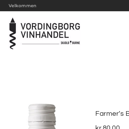
Velkommen
Farmer’s 
kr.
80,00