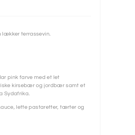
n lækker terrassevin.
ar pink farve med et let
riske kirsebær og jordbær samt et
ra Sydafrika.
 sauce, lette pastaretter, tærter og