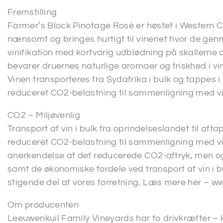
Fremstilling
Farmer’s Block Pinotage Rosé er høstet i Western C
nænsomt og bringes hurtigt til vineriet hvor de gen
vinifikation med kortvarig udblødning på skallerne
bevarer druernes naturlige aromaer og friskhed i vi
Vinen transporteres fra Sydafrika i bulk og tappes
reduceret CO2-belastning til sammenligning med vi
CO2 – Miljøvenlig
Transport af vin i bulk fra oprindelseslandet til af
reduceret CO2-belastning til sammenligning med vin
anerkendelse af det reducerede CO2-aftryk, men ogs
samt de økonomiske fordele ved transport af vin i b
stigende del af vores forretning. Læs mere her – w
Om producenten
Leeuwenkuil Family Vineyards har to drivkræfter – kv