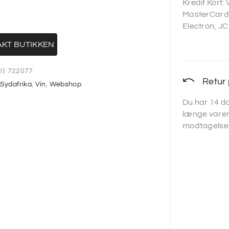
Kredit Kort:
MasterCard,
Electron, JC
KT BUTIKKEN
):
722077
Retur 
Sydafrika
,
Vin
,
Webshop
Du har 14 da
længe varen
modtagelse