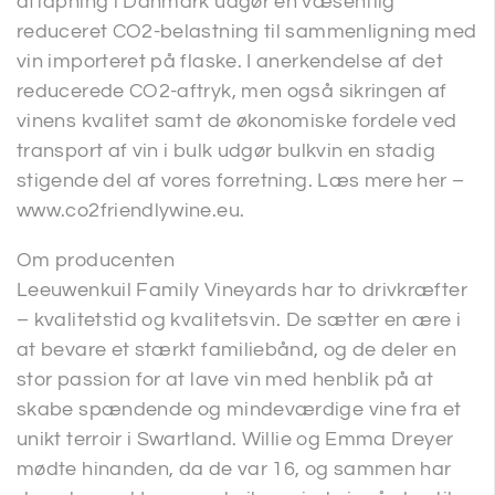
aftapning i Danmark udgør en væsentlig
reduceret CO2-belastning til sammenligning med
vin importeret på flaske. I anerkendelse af det
reducerede CO2-aftryk, men også sikringen af
vinens kvalitet samt de økonomiske fordele ved
transport af vin i bulk udgør bulkvin en stadig
stigende del af vores forretning. Læs mere her –
www.co2friendlywine.eu.
Om producenten
Leeuwenkuil Family Vineyards har to drivkræfter
– kvalitetstid og kvalitetsvin. De sætter en ære i
at bevare et stærkt familiebånd, og de deler en
stor passion for at lave vin med henblik på at
skabe spændende og mindeværdige vine fra et
unikt terroir i Swartland. Willie og Emma Dreyer
mødte hinanden, da de var 16, og sammen har