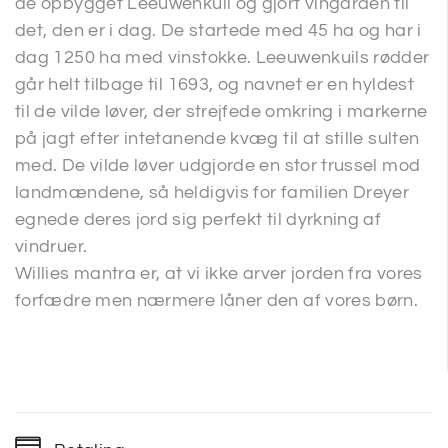
de opbygget Leeuwenkuil og gjort vingården til
det, den er i dag. De startede med 45 ha og har i
dag 1250 ha med vinstokke. Leeuwenkuils rødder
går helt tilbage til 1693, og navnet er en hyldest
til de vilde løver, der strejfede omkring i markerne
på jagt efter intetanende kvæg til at stille sulten
med. De vilde løver udgjorde en stor trussel mod
landmændene, så heldigvis for familien Dreyer
egnede deres jord sig perfekt til dyrkning af
vindruer.
Willies mantra er, at vi ikke arver jorden fra vores
forfædre men nærmere låner den af vores børn.