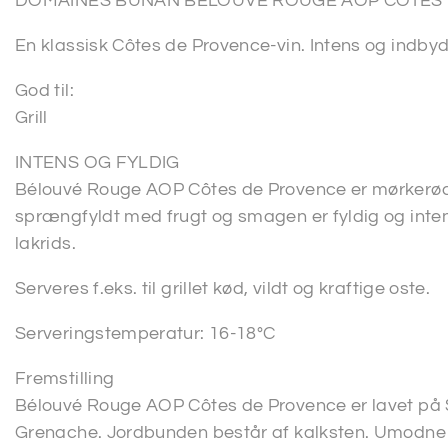
DOMAINES BUNAN BÉLOUVÉ ROUGE AOP CÔTES
En klassisk Côtes de Provence-vin. Intens og indby
God til:
Grill
INTENS OG FYLDIG
Bélouvé Rouge AOP Côtes de Provence er mørkerød n
sprængfyldt med frugt og smagen er fyldig og int
lakrids.
Serveres f.eks. til grillet kød, vildt og kraftige oste.
Serveringstemperatur: 16-18°C
Fremstilling
Bélouvé Rouge AOP Côtes de Provence er lavet på 
Grenache. Jordbunden består af kalksten. Umodne 