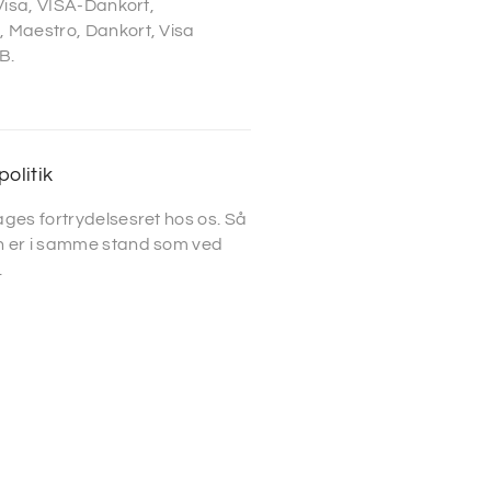
 Visa, VISA-Dankort,
 Maestro, Dankort, Visa
B.
politik
ges fortrydelsesret hos os. Så
 er i samme stand som ved
.