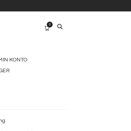
0
MIN KONTO
GER
ing