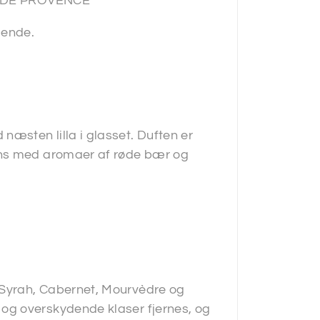
 DE PROVENCE
dende.
æsten lilla i glasset. Duften er
ens med aromaer af røde bær og
Syrah, Cabernet, Mourvèdre og
og overskydende klaser fjernes, og