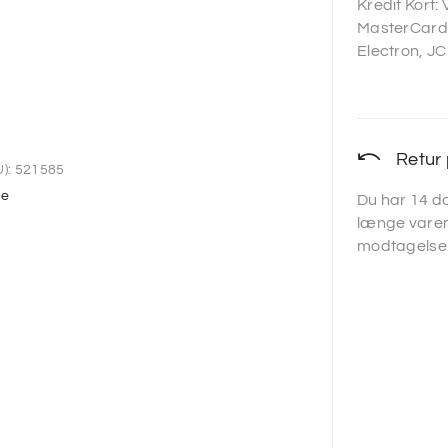
Kredit Kort:
MasterCard,
Electron, JC
Retur 
):
521585
ce
Du har 14 da
længe varen
modtagelse