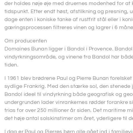
der holdes nøje øje med druernes modenhed for at k
tidspunkt. Efter endt høst, afstilkning og presning,
dage enten i koniske tanke af rustfrit stål eller i ko
gæringsprocessen filtreres vinen og lagrer i 6 mån
Om producenten
Domaines Bunan ligger i Bandol i Provence. Bandol 
vindyrkningsområde, og vinene fra Bandol har båd
tiden.
I 1961 blev brødrene Paul og Pierre Bunan forelsket
sydlige Frankrig. Med den stærke sol, den stenede 
Bandol ideel til vindyrkning både geografisk og geolo
undergrunden lader vinrankernes rødder forankre sig
trias for over 250 millioner år siden. Det maritim
det høje antal solskinstimer om året, yderligere til
I dag er Paul og Pierres børn alle gået ind i famili