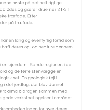
unne høste på det helt rigtige
 udblødes og gærer druerne i 21-31
niske træfade. Efter
eder på træfade.
har en lang og eventyrlig fortid som
e haft deres op- og nedture gennem
 i en ejendom i Bandolregionen i det
jord og de tørre stenvægge er
gisk set. En geologisk fejl i
 i det jordlag, der blev dannet i
e mikroklima bidrager, sammen med
 de gode vækstbetingelser i området.
evirksomheden inden for hver deres