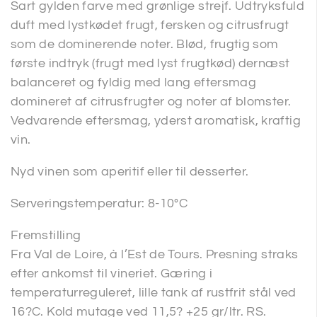
Sart gylden farve med grønlige strejf. Udtryksfuld
duft med lystkødet frugt, fersken og citrusfrugt
som de dominerende noter. Blød, frugtig som
første indtryk (frugt med lyst frugtkød) dernæst
balanceret og fyldig med lang eftersmag
domineret af citrusfrugter og noter af blomster.
Vedvarende eftersmag, yderst aromatisk, kraftig
vin.
Nyd vinen som aperitif eller til desserter.
Serveringstemperatur: 8-10°C
Fremstilling
Fra Val de Loire, à l’Est de Tours. Presning straks
efter ankomst til vineriet. Gæring i
temperaturreguleret, lille tank af rustfrit stål ved
16?C. Kold mutage ved 11,5? +25 gr/ltr. RS.