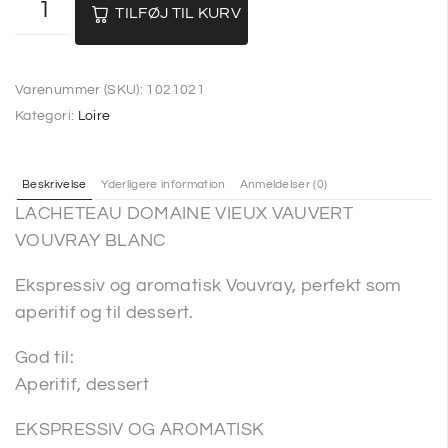
TILFØJ TIL KURV
Varenummer (SKU):
1021021
Kategori:
Loire
Beskrivelse
Yderligere information
Anmeldelser (0)
LACHETEAU DOMAINE VIEUX VAUVERT
VOUVRAY BLANC
Ekspressiv og aromatisk Vouvray, perfekt som
aperitif og til dessert.
God til:
Aperitif, dessert
EKSPRESSIV OG AROMATISK