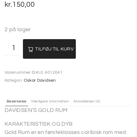
kr.
150,00
2 på lager
TILFØJ TIL KURV
Varenummer (SKU):
4012041
Kategori:
Oskar Davidsen
Beskrivelse
Yderligere information
Anmeldelser (0)
DAVIDSEN’S GOLD RUM
KARAKTERISTISK OG DYB
Gold Rum er en førsteklasses caribisk rom med