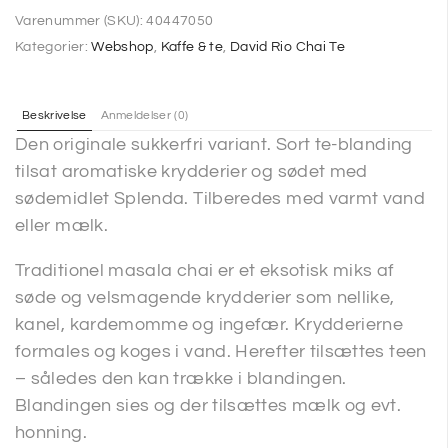
Varenummer (SKU):
40447050
Kategorier:
Webshop
,
Kaffe & te
,
David Rio Chai Te
Beskrivelse
Anmeldelser (0)
Den originale sukkerfri variant. Sort te-blanding
tilsat aromatiske krydderier og sødet med
sødemidlet Splenda. Tilberedes med varmt vand
eller mælk.
Traditionel masala chai er et eksotisk miks af
søde og velsmagende krydderier som nellike,
kanel, kardemomme og ingefær. Krydderierne
formales og koges i vand. Herefter tilsættes teen
– således den kan trække i blandingen.
Blandingen sies og der tilsættes mælk og evt.
honning.