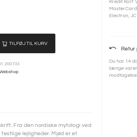
Kredit Kort:
MasterCard,
Electron, JC
TILFØJ TIL KURV
Retur 
Du har 14 da
):
200733
længe varen
Webshop
modtagelse
ift. Fra den nordiske mytologi ved
festlige lejligheder. Mjød er et