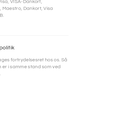
 Visa, VISA-Dankort,
 Maestro, Dankort, Visa
B.
politik
ges fortrydelsesret hos os. Så
 er i samme stand som ved
.