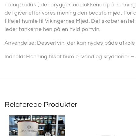
naturprodukt, der brygges udelukkende på honning
det giver efter vores mening den bedste mjød. For 
tilføjet humle til Vikingernes Mjød. Det skaber en le
leder tankerne hen på en hvid portvin.
Anvendelse: Dessertvin, der kan nydes både afkøle
Indhold: Honning tilsat humle, vand og krydderier –
Relaterede Produkter