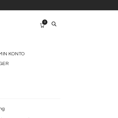
0
MIN KONTO
GER
ing