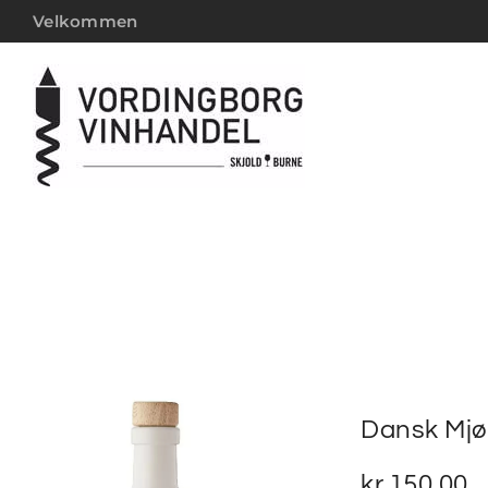
Velkommen
Dansk Mjød
kr.
150,00