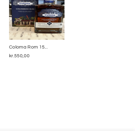
Coloma Rom 15...
Smuggler´s Treasure
The...
kr.
550,00
kr.
399,00