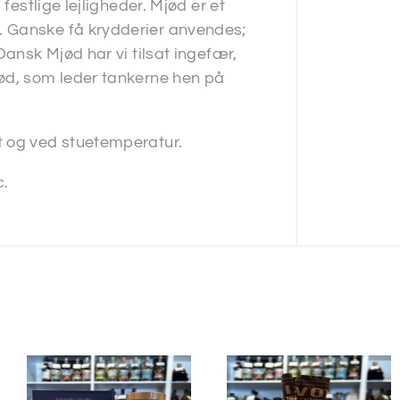
festlige lejligheder. Mjød er et
. Ganske få krydderier anvendes;
Dansk Mjød har vi tilsat ingefær,
jød, som leder tankerne hen på
t og ved stuetemperatur.
c.