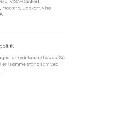
 Visa, VISA-Dankort,
 Maestro, Dankort, Visa
B.
politik
ges fortrydelsesret hos os. Så
 er i samme stand som ved
.