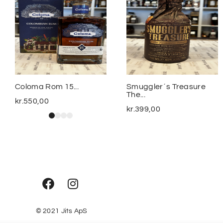
Coloma Rom 15...
Smuggler´s Treasure
The...
kr.
550,00
kr.
399,00
© 2021
Jits ApS