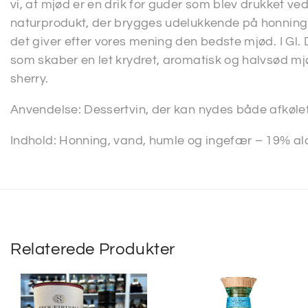
vi, at mjød er en drik for guder som blev drukket ved 
naturprodukt, der brygges udelukkende på honning
det giver efter vores mening den bedste mjød. I Gl. 
som skaber en let krydret, aromatisk og halvsød m
sherry.
Anvendelse: Dessertvin, der kan nydes både afkøle
Indhold: Honning, vand, humle og ingefær – 19% al
Relaterede Produkter