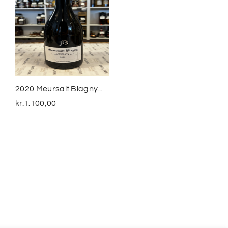
2020 Meursalt Blagny...
Sequeirinha Colheita
2016...
kr.
1.100,00
kr.
350,00