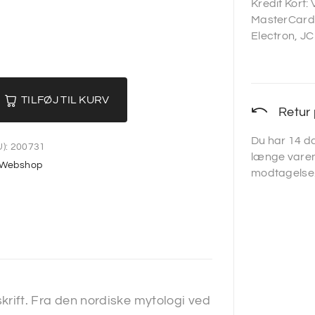
Kredit Kort:
MasterCard,
Electron, JC
TILFØJ TIL KURV
Retur 
Du har 14 da
):
200731
længe varen
Webshop
modtagelse
ift. Fra den nordiske mytologi ved