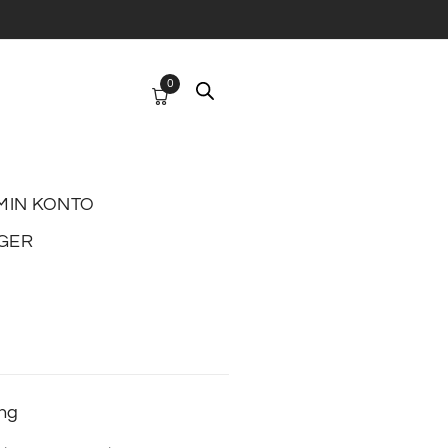
0
MIN KONTO
GER
ing