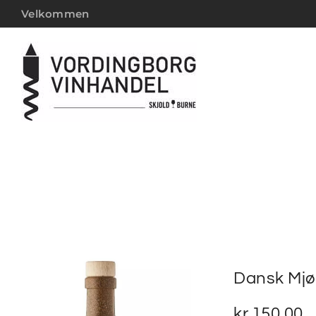
Velkommen
Dansk Mjød
kr.
150,00