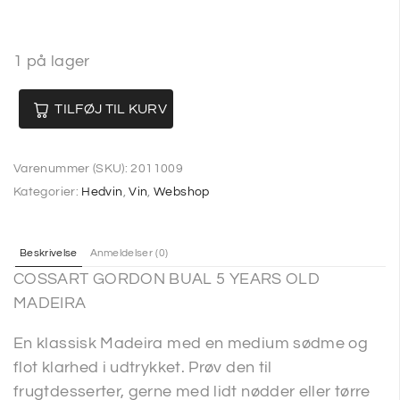
1 på lager
TILFØJ TIL KURV
Varenummer (SKU):
2011009
Kategorier:
Hedvin
,
Vin
,
Webshop
Beskrivelse
Anmeldelser (0)
COSSART GORDON BUAL 5 YEARS OLD
MADEIRA
En klassisk Madeira med en medium sødme og
flot klarhed i udtrykket. Prøv den til
frugtdesserter, gerne med lidt nødder eller tørre