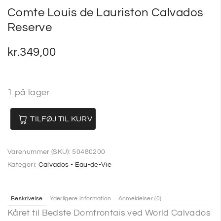
Comte Louis de Lauriston Calvados
Reserve
kr.
349,00
1 på lager
TILFØJ TIL KURV
Varenummer (SKU):
50480200
Kategori:
Calvados - Eau-de-Vie
Beskrivelse
Yderligere information
Anmeldelser (0)
Kåret til Bedste Domfrontais ved World Calvados