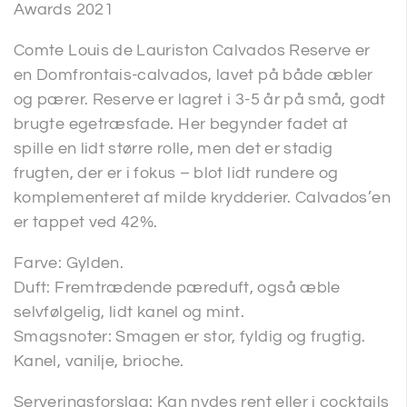
Awards 2021
Comte Louis de Lauriston Calvados Reserve er
en Domfrontais-calvados, lavet på både æbler
og pærer. Reserve er lagret i 3-5 år på små, godt
brugte egetræsfade. Her begynder fadet at
spille en lidt større rolle, men det er stadig
frugten, der er i fokus – blot lidt rundere og
komplementeret af milde krydderier. Calvados’en
er tappet ved 42%.
Farve: Gylden.
Duft: Fremtrædende pæreduft, også æble
selvfølgelig, lidt kanel og mint.
Smagsnoter: Smagen er stor, fyldig og frugtig.
Kanel, vanilje, brioche.
Serveringsforslag: Kan nydes rent eller i cocktails