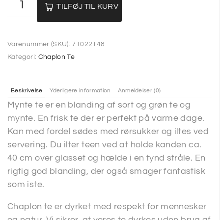
TILFØJ TIL KURV
Varenummer (SKU):
71022148
Kategori:
Chaplon Te
Beskrivelse
Yderligere information
Anmeldelser (0)
Mynte te er en blanding af sort og grøn te og
mynte. En frisk te der er perfekt på varme dage.
Kan med fordel sødes med rørsukker og iltes ved
servering. Du ilter teen ved at holde kanden ca.
40 cm over glasset og hælde i en tynd stråle. En
rigtig god blanding, der også smager fantastisk
som iste.
Chaplon te er dyrket med respekt for mennesker
og natur. Vi sikrer, at vores te dyrkes uden brug af