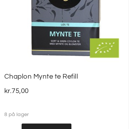
SP
SM
Chaplon Mynte te Refill
kr.
75,00
8 på lager