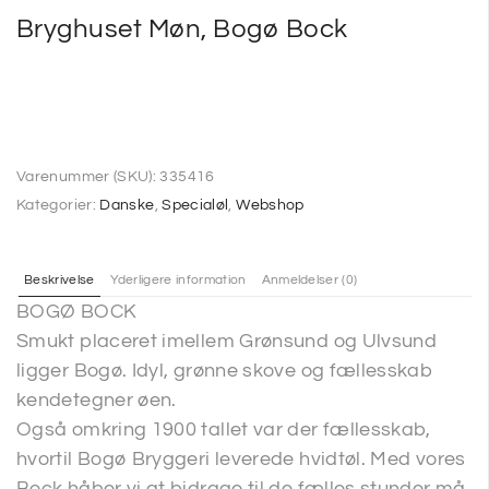
Bryghuset Møn, Bogø Bock
Varenummer (SKU):
335416
Kategorier:
Danske
,
Specialøl
,
Webshop
Beskrivelse
Yderligere information
Anmeldelser (0)
BOGØ BOCK
Smukt placeret imellem Grønsund og Ulvsund
ligger Bogø. Idyl, grønne skove og fællesskab
kendetegner øen.
Også omkring 1900 tallet var der fællesskab,
hvortil Bogø Bryggeri leverede hvidtøl. Med vores
Bock håber vi at bidrage til de fælles stunder må