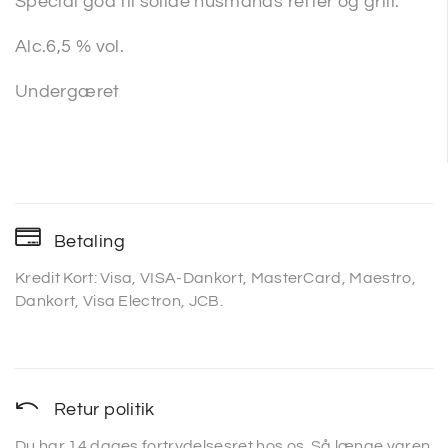
Special god til solide husmands retter og grill.
Alc.6,5 % vol.
Undergæret
Betaling
Kredit Kort: Visa, VISA-Dankort, MasterCard, Maestro,
Dankort, Visa Electron, JCB.
Retur politik
Du har 14 dages fortrydelsesret hos os. Så længe varen