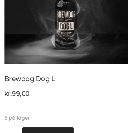
SP
SM
Brewdog Dog L
kr.
99,00
5 på lager