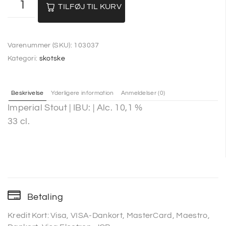
TILFØJ TIL KURV
Varenummer (SKU):
103037
Kategori:
skotske
Beskrivelse
Yderligere information
Anmeldelser (0)
Imperial Stout | IBU: | Alc. 10,1 %
33 cl.
Betaling
Kredit Kort: Visa, VISA-Dankort, MasterCard, Maestro,