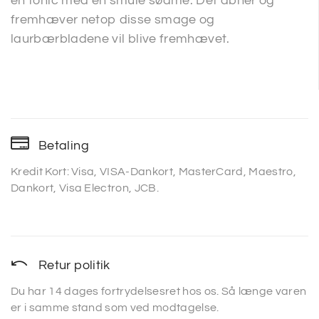
en tonic med en smule sødme. Det åbner og
fremhæver netop disse smage og
laurbærbladene vil blive fremhævet.
Betaling
Kredit Kort: Visa, VISA-Dankort, MasterCard, Maestro,
Dankort, Visa Electron, JCB.
Retur politik
Du har 14 dages fortrydelsesret hos os. Så længe varen
er i samme stand som ved modtagelse.