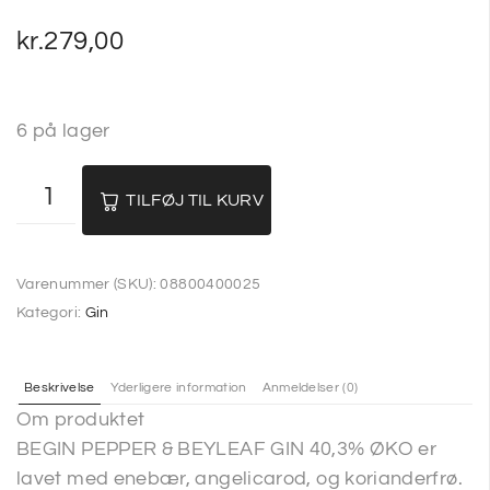
kr.
279,00
6 på lager
TILFØJ TIL KURV
Varenummer (SKU):
08800400025
Kategori:
Gin
Beskrivelse
Yderligere information
Anmeldelser (0)
Om produktet
BEGIN PEPPER & BEYLEAF GIN 40,3% ØKO er
lavet med enebær, angelicarod, og korianderfrø.