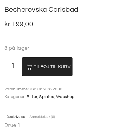
Becherovska Carlsbad
kr.
199,00
8 på lager
TILFØJ TIL KURV
Varenummer (SKU):
50822000
Kategorier:
Bitter
,
Spiritus
,
Webshop
Beskrivelse
Anmeldelser (0)
Drue 1