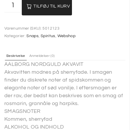
TILFØJ TIL KURV
Varenummer (SKU):
5012123
Kategorier:
Snaps
,
Spiritus
,
Webshop
Beskrivelse
Anmeldelser (0)
AALBORG NORDGULD AKVAVIT
Akvavitten modnes på sherryfade. I smagen
finder du diskrete noter af spidskommen og
elegante noter af sød vanilje. I eftersmagen er
der rav, der bedst kan beskrives som en smag af
rosmarin, grannåle og harpiks.
SMAGSNOTER
Kommen, sherryfad
ALKOHOL OG INDHOLD