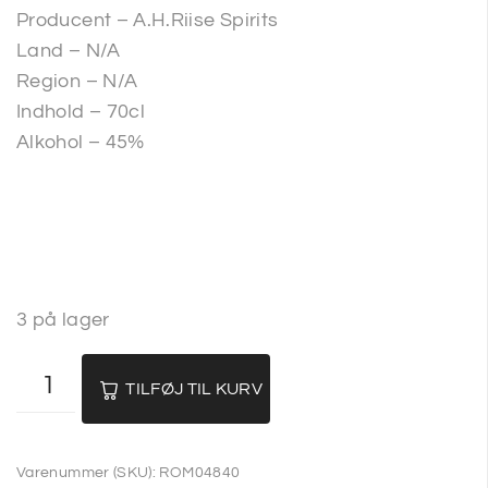
Producent – A.H.Riise Spirits
Land – N/A
Region – N/A
Indhold – 70cl
Alkohol – 45%
3 på lager
TILFØJ TIL KURV
Varenummer (SKU):
ROM04840