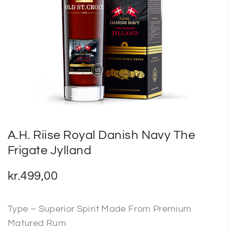
SP
SM
A.H. Riise Royal Danish Navy The
Frigate Jylland
kr.
499,00
Type – Superior Spirit Made From Premium
Matured Rum