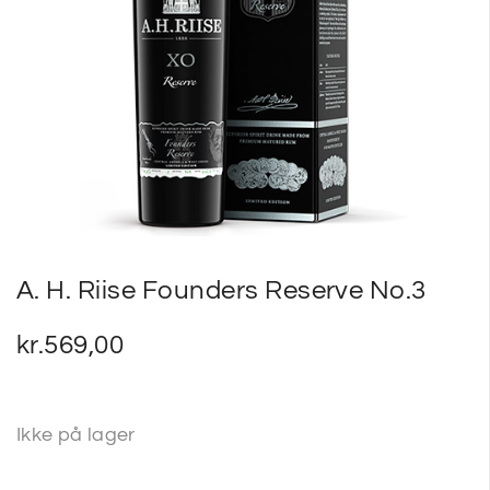
SP
SM
A. H. Riise Founders Reserve No.3
kr.
569,00
Ikke på lager