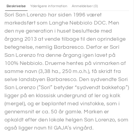
Beskrivelse
Yderligere information
Anmeldelser (0)
Sorì San Lorenzo har siden 1996 været
markedsført som Langhe Nebbiolo DOC. Men
den nye generation i huset besluttede med
årgang 2013 at vende tilbage til den oprindelige
betegnelse, nemlig Barbaresco. Derfor er Sorì
San Lorenzo fra denne årgang igen lavet på
100% Nebbiolo. Druerne hentes på vinmarken af
samme navn (3,38 ha., 250 m.o.h.), få skridt fra
selve landsbyen Barbaresco. Den sydvendte Sori
San Lorenzo (”Sori” betyder “sydvendt bakketop”)
ligger på en klassisk undergrund af ler og kalk
(mergel), og er beplantet med vinstokke, som i
gennemsnit er ca. 50 år gamle. Marken er
opkaldt efter den lokale helgen San Lorenzo, som
også ligger navn til GAJA’s vingård.