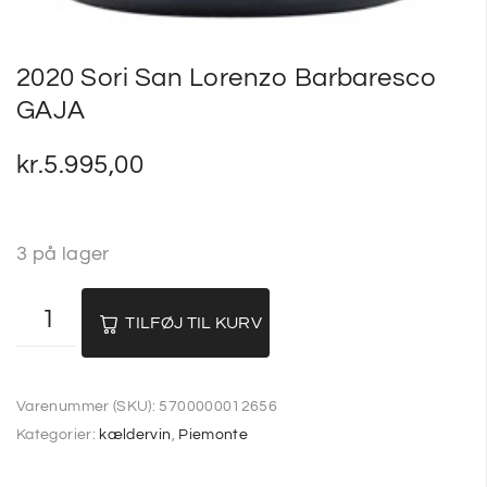
2020 Sori San Lorenzo Barbaresco
GAJA
kr.
5.995,00
3 på lager
TILFØJ TIL KURV
Varenummer (SKU):
5700000012656
Kategorier:
kældervin
,
Piemonte