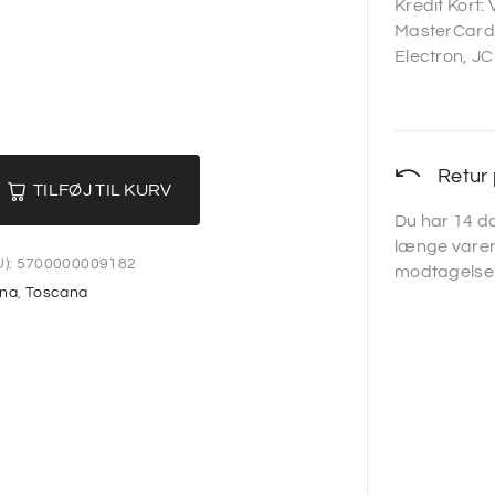
Kredit Kort:
MasterCard,
Electron, JC
Retur 
TILFØJ TIL KURV
Du har 14 da
længe varen
):
5700000009182
modtagelse
na
,
Toscana