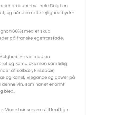
 som produceres i hele Bolgheri
dst, og når den rette lejlighed byder
ignon(80%) med et skud
neder på franske egetræsfade,
 Bolgheri. En vin med en
eret og kompleks men samtidig
maer af solbær, kirsebær,
ertræ og kanel. Elegance og power på
d denne vin, som har et enormt
g blød.
 Vinen bør serveres til kraftige