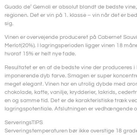
Guado de’ Gemoli er absolut blandt de bedste vine,
regionen. Det er vin på 1. klasse – vin når det er be
sig.
Vinen er overvejende produceret på Cabernet Sauv
Merlot(20%). I lagringsperioden ligger vinen 18 må
hvoraf 15% er helt nye fade.
Resultatet er en af de bedste vine der produceres i
imponerende dyb farve. Smagen er super koncentr
meget elegant. Vinen har en utrolig dybde med aro
chokolade, kaffe, vanilje, krydderier, lakrids, ced
en og samme tid. Det er de karakteristiske træk ve
lagringspotentiale. Afslutningen er vedhængende o
ServeringsTIPS
Serveringstemperaturen bør ikke overstige 18 grader.