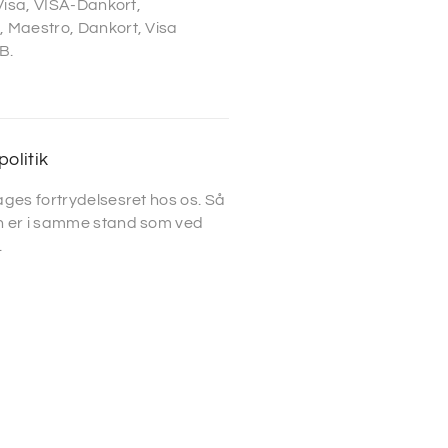
 Visa, VISA-Dankort,
 Maestro, Dankort, Visa
B.
politik
ges fortrydelsesret hos os. Så
 er i samme stand som ved
.