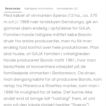
Beskrivelse
Yderligere information
Anmeldelser (0)
Med købet af vinmarken Sperss (12 ha., ca. 370
m.o.h.) i 1988 nær landsbyen Serralunga, gik en
gammel drøm endelig i opfyldelse for GAJA.
Familien havde tidligere måttet købe Barolo-
druer fra andre producenter, men nu fik man
endelig fuld kontrol over hele produktionen. Man
skal huske, at GAJA familien i virkeligheden
havde produceret Barolo indtil 1961, hvor man
besluttede at koncentrere arbejdet på de
familieejede vinmarker i Barbaresco. De druer,
man dengang købte for at producere Barolo, kom
netop fra Marenca e Rivettes marker, som man i
1988 fik mulighed for at købe. Det kunne ikke
andet end at bringe lidt “nostalgi” frem, et ord
som på den lokale dialekt hedder “Sperss”!