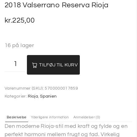
2018 Valserrano Reserva Rioja
kr.
225,00
16 på lager
TILFØJ TIL KURV
Varenummer (SKU):
5700000017859
Kategorier:
Rioja
,
Spanien
Beskrivelse
Yderligere information
Anmeldelser (0)
Den moderne Rioja-stil med kraft og fylde og en
perfekt harmoni mellem frugt og fad. Virkelig