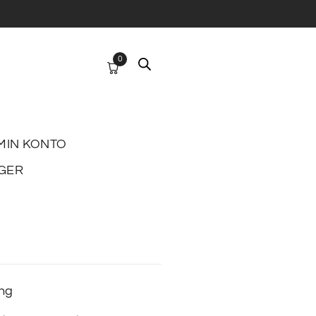
0
MIN KONTO
GER
ing