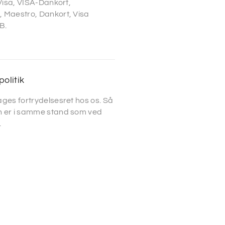
 Visa, VISA-Dankort,
 Maestro, Dankort, Visa
B.
politik
ges fortrydelsesret hos os. Så
 er i samme stand som ved
.