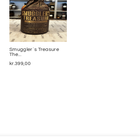
Smuggler´s Treasure
2020 Meursalt Blagny...
The...
kr.
1.100,00
kr.
399,00