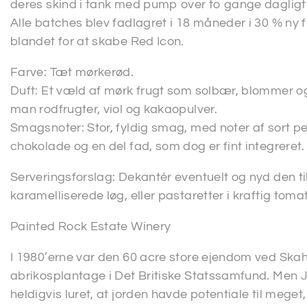
deres skind i tank med pump over to gange dagligt
Alle batches blev fadlagret i 18 måneder i 30 % ny 
blandet for at skabe Red Icon.
Farve: Tæt mørkerød.
Duft: Et væld af mørk frugt som solbær, blommer 
man rodfrugter, viol og kakaopulver.
Smagsnoter: Stor, fyldig smag, med noter af sort 
chokolade og en del fad, som dog er fint integreret.
Serveringsforslag: Dekantér eventuelt og nyd den 
karamelliserede løg, eller pastaretter i kraftig to
Painted Rock Estate Winery
I 1980’erne var den 60 acre store ejendom ved Ska
abrikosplantage i Det Britiske Statssamfund. Men 
heldigvis luret, at jorden havde potentiale til meget