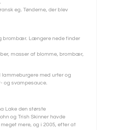
.
fransk eg. Tønderne, der blev
og brombær. Længere nede finder
peber, masser af blomme, brombær,
til lammeburgere med urter og
mat- og svampesauce.
ha Lake den største
John og Trish Skinner havde
, meget mere, og i 2005, efter at