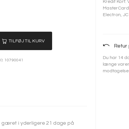
Kredit Kort:
MasterCard,
Electron, JC
TILFØJ TIL KURV
Retur 
Du har 14 da
):
10790041
længe varen
modtagelse
g gæret i yderligere 21 dage på