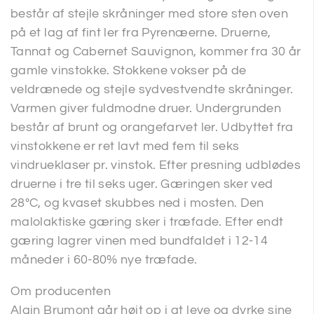
består af stejle skråninger med store sten oven
på et lag af fint ler fra Pyrenæerne. Druerne,
Tannat og Cabernet Sauvignon, kommer fra 30 år
gamle vinstokke. Stokkene vokser på de
veldrænede og stejle sydvestvendte skråninger.
Varmen giver fuldmodne druer. Undergrunden
består af brunt og orangefarvet ler. Udbyttet fra
vinstokkene er ret lavt med fem til seks
vindrueklaser pr. vinstok. Efter presning udblødes
druerne i tre til seks uger. Gæringen sker ved
28ºC, og kvaset skubbes ned i mosten. Den
malolaktiske gæring sker i træfade. Efter endt
gæring lagrer vinen med bundfaldet i 12-14
måneder i 60-80% nye træfade.
Om producenten
Alain Brumont går højt op i at leve og dyrke sine