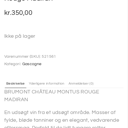
kr.
350,00
Ikke på lager
Varenummer (SKU):
521561
Kategori:
Gascogne
Beskrivelse
Yderligere information
Anmeldelser (0)
BRUMONT CHÂTEAU MONTUS ROUGE
MADIRAN
En udsøgt vin fra et udsøgt område. Masser af
fylde, bløde tanniner og en elegant, vedvarende
eftersmag. Perfekt til de lidt tungere retter.