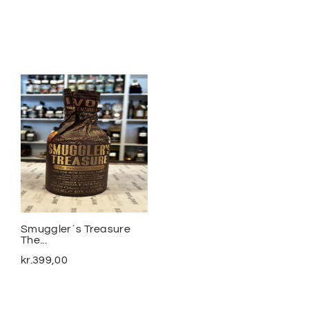
Smuggler´s Treasure
2020 Meursalt Blagny...
The...
kr.
1.100,00
kr.
399,00