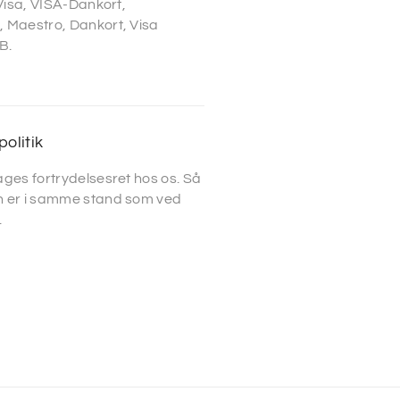
 Visa, VISA-Dankort,
 Maestro, Dankort, Visa
B.
politik
ges fortrydelsesret hos os. Så
 er i samme stand som ved
.