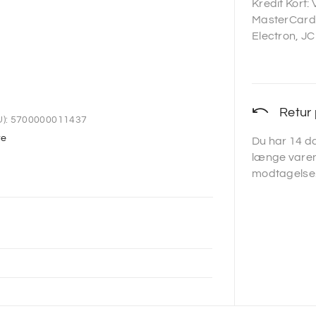
Kredit Kort:
MasterCard,
Electron, JC
Retur 
):
5700000011437
te
Du har 14 da
længe varen
modtagelse