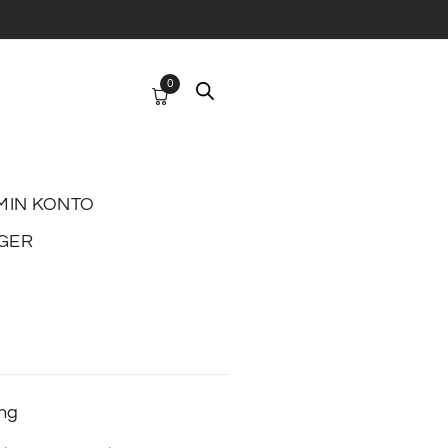
0
MIN KONTO
GER
ing