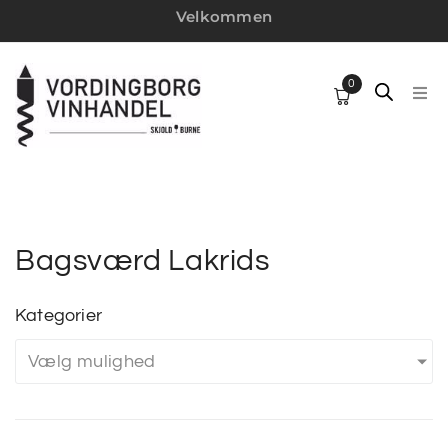
Velkommen
0
HJ
SP
VI
Bagsværd Lakrids
W
Kategorier
Vælg mulighed
MI
VI