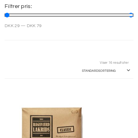
Filtrer pris:
SP
DKK
29
—
DKK
79
SM
Viser 16 resultater