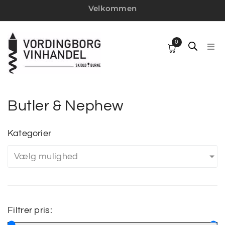
Velkommen
0
HJ
SP
Butler & Nephew
VI
Kategorier
W
Vælg mulighed
MI
Filtrer pris:
VI