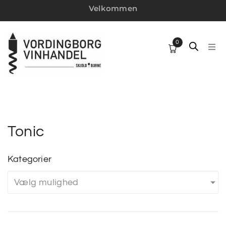
Velkommen
0
HJ
SP
VI
Tonic
W
Kategorier
Vælg mulighed
MI
VI