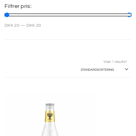
Filtrer pris:
SP
DKK
20
—
DKK
20
SM
Viser 1 resultat